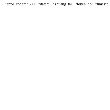
{ "error_code": "500", "data": { "zhuang_tai": "token_no", "times"