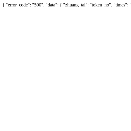
{ "error_code": "500", "data": { "zhuang_tai": "token_no", "times"