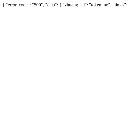
{ "error_code": "500", "data": { "zhuang_tai": "token_no", "times"