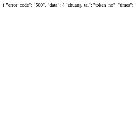
{ "error_code": "500", "data": { "zhuang_tai": "token_no", "times"