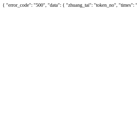
{ "error_code": "500", "data": { "zhuang_tai": "token_no", "times"