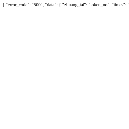
{ "error_code": "500", "data": { "zhuang_tai": "token_no", "times"