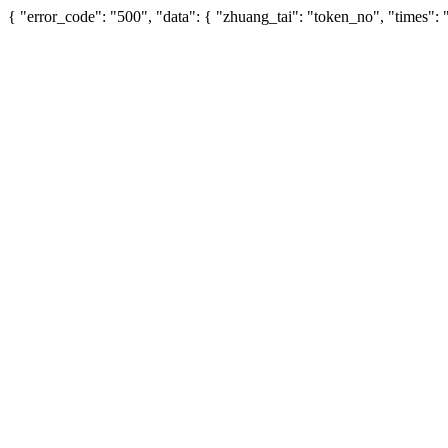
{ "error_code": "500", "data": { "zhuang_tai": "token_no", "times"