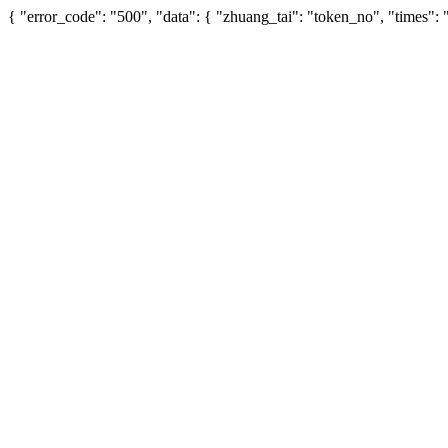
{ "error_code": "500", "data": { "zhuang_tai": "token_no", "times"